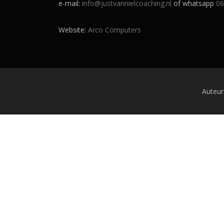
e-mail:
info@justvannielcoaching.nl
of whatsapp
06
Website:
Arco Computers
Auteur