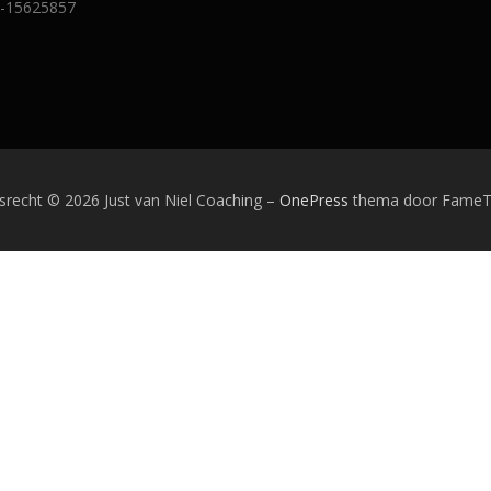
-15625857
srecht © 2026 Just van Niel Coaching
–
OnePress
thema door Fame