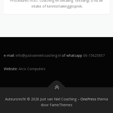
Procedures m.b.t. coaching en betaling ontvangt u na de
intake of kennismakinggesprek.
e-mail:
info@justvannielcoaching.nl
of whatsapp
06-15625857
Website:
Arco Computers
Auteursrecht © 2026 Just van Niel Coaching
–
OnePress
thema
door FameThemes